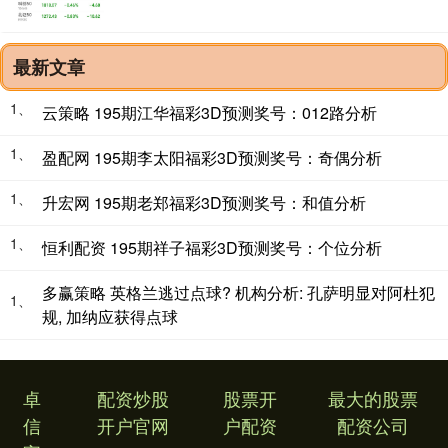
最新文章
1、
云策略 195期江华福彩3D预测奖号：012路分析
1、
盈配网 195期李太阳福彩3D预测奖号：奇偶分析
1、
升宏网 195期老郑福彩3D预测奖号：和值分析
1、
恒利配资 195期祥子福彩3D预测奖号：个位分析
多赢策略 英格兰逃过点球? 机构分析: 孔萨明显对阿杜犯
1、
规, 加纳应获得点球
卓
配资炒股
股票开
最大的股票
信
开户官网
户配资
配资公司