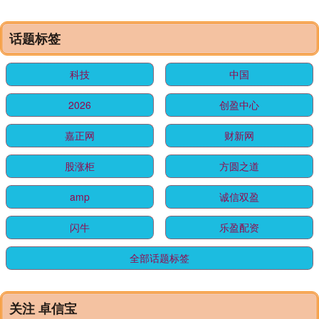
话题标签
科技
中国
2026
创盈中心
嘉正网
财新网
股涨柜
方圆之道
amp
诚信双盈
闪牛
乐盈配资
全部话题标签
关注 卓信宝