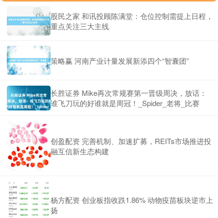
股民之家 和讯投顾陈满堂：仓位控制需提上日程，
重点关注三大主线
策略赢 河南产业计量发展新添四个“智囊团”
长胜证券 Mike再次常规赛第一晋级周决，放话：
谁飞刀玩的好谁就是周冠！_Spider_老将_比赛
创盈配资 完善机制、加速扩募，REITs市场推进投
融互信新生态构建
杨方配资 创业板指收跌1.86% 动物疫苗板块逆市上
扬